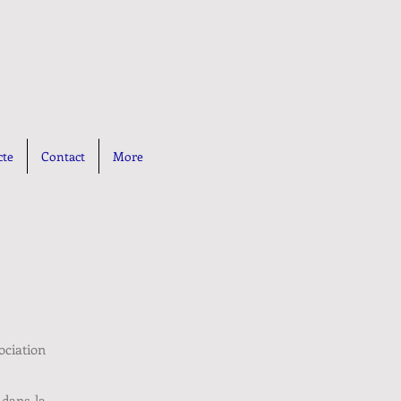
cte
Contact
More
ociation
 dans la