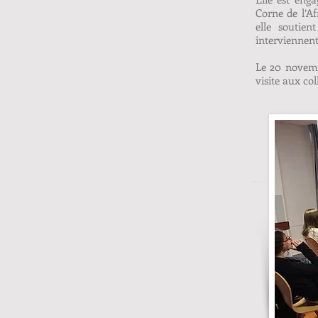
Corne de l’A
elle soutien
interviennent
​Le 20 novemb
visite aux co