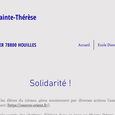
Sainte-Thérèse
ER 78800 HOUILLES
Accueil
Ecole Dire
Solidarité !
 les élèves du niveau 4ème soutiennent par diverses actions l’ass
ent (
https://oeuvre-orient.fr
/
).
agée auprès des chrétiens d’Orient dans 23 pays au Moyen-Orient,