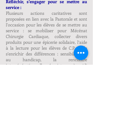
Réfléchir, s’engager pour se mettre au
service :
Plusieurs actions caritatives sont
proposées en lien avec la Pastorale et sont
l’occasion pour les élèves de se mettre au
service : se mobiliser pour Mécénat
Chirurgie Cardiaque, collecter divers
produits pour une épicerie solidaire, l’aide
à la lecture pour les élèves de C.P, et de
s’enrichir des différences : sensibilisation
au handicap, la rencontre
intergénérationnelle (projet après-midi
récréative dans une maison de retraite),
L’Education Affective et Relationnelle
(Comitys) est abordée en 4ème et fait
partie intégrante du projet pastoral de
l’établissement.
Des activités culturelles et pédagogiques :
Pour comprendre le monde qui nous
entoure et s’ouvrir aux autres et à
l’Europe, des voyages et des sorties sont
organisés en lien étroit avec les parcours