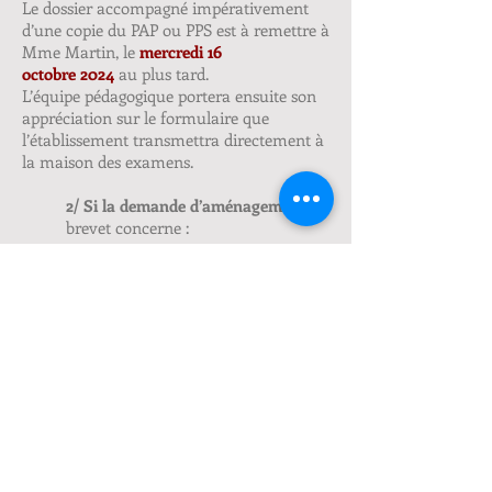
Le dossier accompagné impérativement
d’une copie du PAP ou PPS est à remettre à
Mme Martin, le
mercredi 16
octobre
2024
au plus tard.
L’équipe pédagogique portera ensuite son
appréciation sur le formulaire que
l’établissement transmettra directement à
la maison des examens.
2/ Si la demande d’aménagement
au
brevet concerne :
des
élèves souffrant de troubles ayant un
impact sur les apprentissages sans PAP,
ni PPS
des
élèves bénéficiant d'un PAI
des
élèves bénéficiant d'un PAP ou d'un
PPS
qui souhaiteraient des
aménagements autres que ceux prévus
dans le dispositif déjà mis en place :
Le formulaire «
procédure complète
» est à
télécharger et à remettre à Mme Martin,
le
lundi 4 novembre 2024
au plus tard.