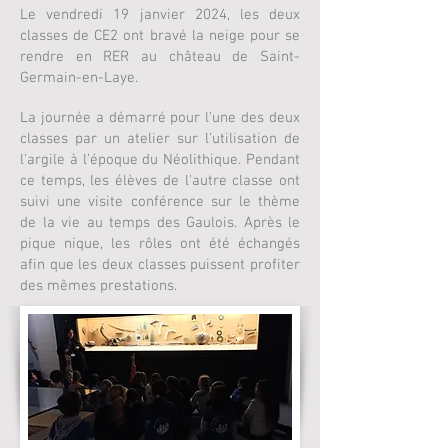
Le vendredi 19 janvier 2024, les deux
classes de CE2 ont bravé la neige pour se
rendre en RER au château de Saint-
Germain-en-Laye.
La journée a démarré pour l’une des deux
classes par un atelier sur l’utilisation de
l'argile à l’époque du Néolithique. Pendant
ce temps, les élèves de l'autre classe ont
suivi une visite conférence sur le thème
de la vie au temps des Gaulois. Après le
pique nique, les rôles ont été échangés
afin que les deux classes puissent profiter
des mêmes prestations.