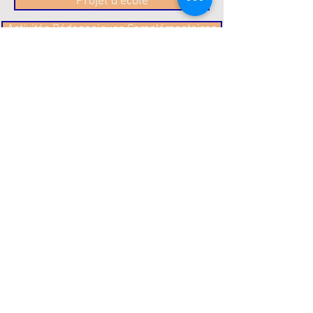
Projet d'école
Activités Pédagogiques Complémentaires
Vie Pastorale
Bien vivre ensemble / Règlement intérieur
La Bibliothèque